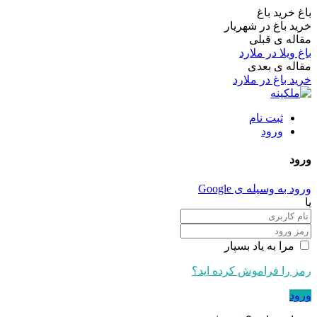
باغ خرید باغ
خرید باغ در شهریار
مقاله ی قبلی
باغ ویلا در ملارد
مقاله ی بعدی
خرید باغ در ملارد
ثبت نام
ورود
ورود
ورود به وسیله ی Google
یا
مرا به یاد بسپار
رمز را فراموش کرده اید؟
ورود