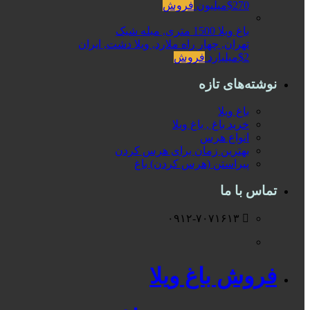
$270میلیون
فروش
باغ ویلا 1500 متری, مبله شیک
تهران, چهار راه ملارد, ویلا دشت, ایران
$2میلیارد
فروش
نوشته‌های تازه
باغ ویلا
خرید باغ , باغ ویلا
انواع هرس
بهترین زمان برای هرس کردن
پیراستن (هرس کردن) باغ
تماس با ما
۰۹۱۲-۷۰۷۱۶۱۳
فروش باغ ویلا