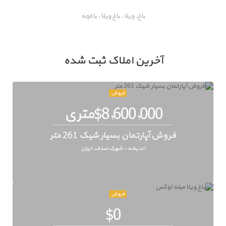
باغ, ویلا , باغ ویلا , باغچه
آخرین املاک ثبت شده
فروش
$8,600,000متری
فروش آپارتمان بسیار شیک 261 متر
اندیشه - شهرک صدف, ایران
فروش
$0