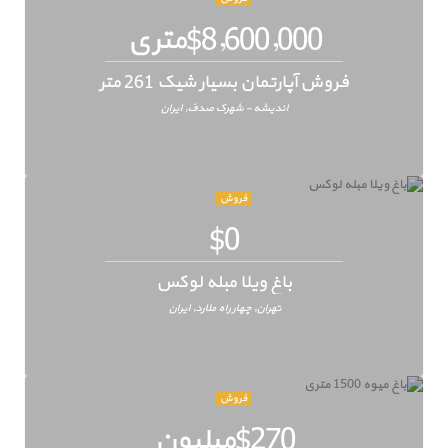
$8,600,000متری
فروش آپارتمان بسیار شیک 261 متر
اندیشه - شهرک صدف, ایران
فروش
$0
باغ ویلا مبله لوکس
تهران, چهار راه ملارد, ایران
فروش
$270میلیون