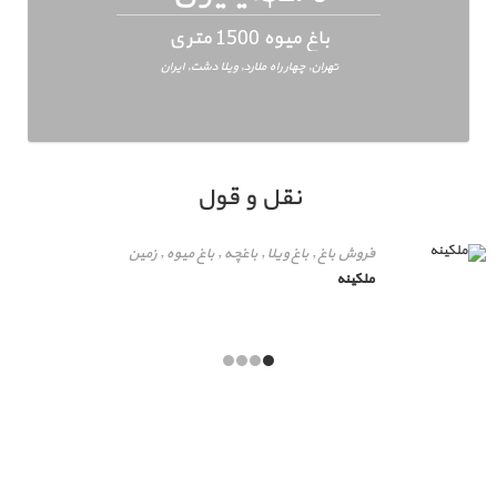
باغ میوه 1500 متری
تهران, چهار راه ملارد, ویلا دشت, ایران
نقل و قول
فروش باغ , باغ ویلا , باغچه , باغ میوه , زمین
ملکینه