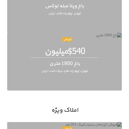
باغ ویلا مبله لوکس
تهران, چهار راه ملارد, ایران
فروش
$540میلیون
باغ 1800 متری
تهران, چهار راه ملارد, ویلا دشت, ایران
املاک ویژه
فروش