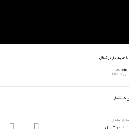
خرید باغ در شمال
admin
تیر 2, 1395
غ در شمال
له ی بعدی
ویلا در شمال