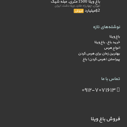
باغ ویلا 1500 متری, مبله شیک
تهران, چهار راه ملارد, ویلا دشت, ایران
$2میلیارد
فروش
نوشته‌های تازه
باغ ویلا
خرید باغ , باغ ویلا
انواع هرس
بهترین زمان برای هرس کردن
پیراستن (هرس کردن) باغ
تماس با ما
۰۹۱۲-۷۰۷۱۶۱۳
فروش باغ ویلا