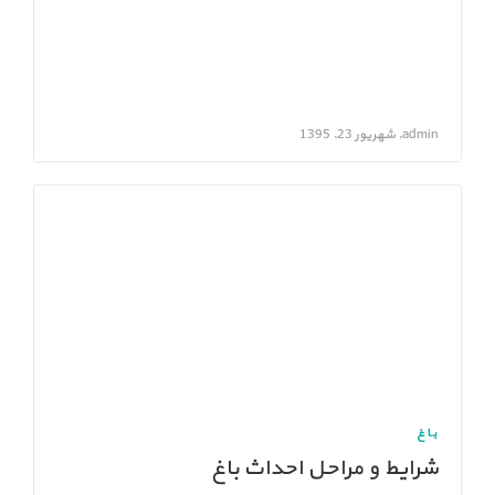
admin, شهریور 23, 1395
باغ
شرایط و مراحل احداث باغ