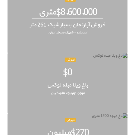
$8,600,000متری
فروش آپارتمان بسیار شیک 261 متر
اندیشه - شهرک صدف, ایران
فروش
$0
باغ ویلا مبله لوکس
تهران, چهار راه ملارد, ایران
فروش
$270میلیون