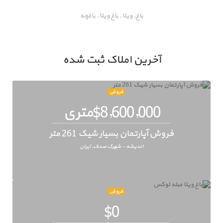
باغ, ویلا , باغ ویلا , باغچه
آخرین املاک ثبت شده
فروش
$8,600,000متری
فروش آپارتمان بسیار شیک 261 متر
اندیشه - شهرک صدف, ایران
فروش
$0