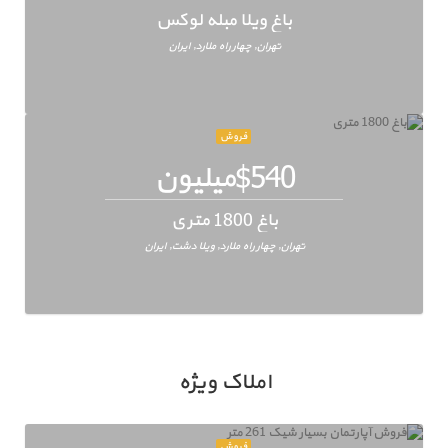
باغ ویلا مبله لوکس
تهران, چهار راه ملارد, ایران
فروش
$540میلیون
باغ 1800 متری
تهران, چهار راه ملارد, ویلا دشت, ایران
املاک ویژه
فروش