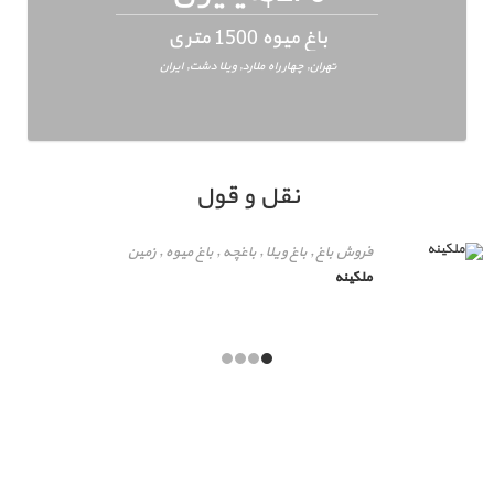
باغ میوه 1500 متری
تهران, چهار راه ملارد, ویلا دشت, ایران
نقل و قول
فروش باغ , باغ ویلا , باغچه , باغ میوه , زمین
ملکینه