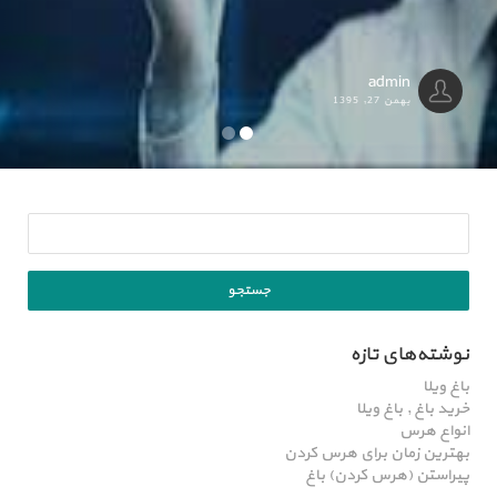
admin
بهمن 27, 1395
نوشته‌های تازه
باغ ویلا
خرید باغ , باغ ویلا
انواع هرس
بهترین زمان برای هرس کردن
پیراستن (هرس کردن) باغ