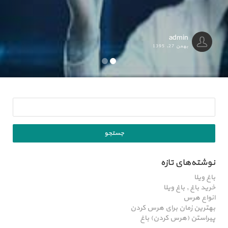
admin
بهمن 27, 1395
نوشته‌های تازه
باغ ویلا
خرید باغ , باغ ویلا
انواع هرس
بهترین زمان برای هرس کردن
پیراستن (هرس کردن) باغ