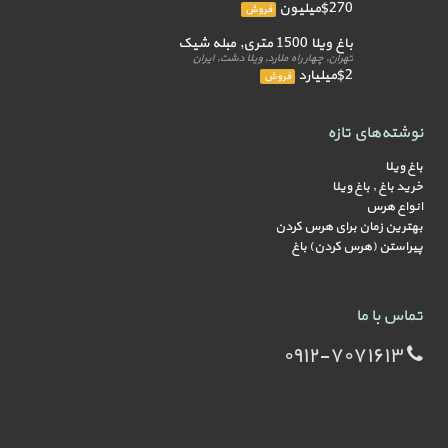
$270میلیون
فروش
باغ ویلا 1500 متری, مبله شیک
تهران, چهار راه ملارد, ویلا دشت, ایران
$2میلیارد
فروش
نوشته‌های تازه
باغ ویلا
خرید باغ , باغ ویلا
انواع هرس
بهترین زمان برای هرس کردن
پیراستن (هرس کردن) باغ
تماس با ما
۰۹۱۲-۷۰۷۱۶۱۳