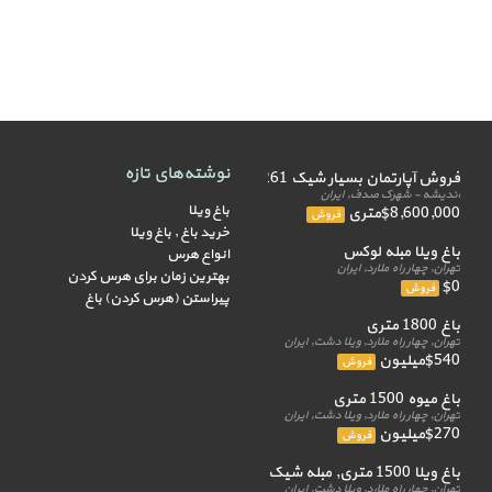
نوشته‌های تازه
فروش آپارتمان بسیار شیک 261 متر
اندیشه - شهرک صدف, ایران
باغ ویلا
$8,600,000متری
فروش
خرید باغ , باغ ویلا
باغ ویلا مبله لوکس
انواع هرس
تهران, چهار راه ملارد, ایران
بهترین زمان برای هرس کردن
$0
فروش
پیراستن (هرس کردن) باغ
باغ 1800 متری
تهران, چهار راه ملارد, ویلا دشت, ایران
$540میلیون
فروش
باغ میوه 1500 متری
تهران, چهار راه ملارد, ویلا دشت, ایران
$270میلیون
فروش
باغ ویلا 1500 متری, مبله شیک
تهران, چهار راه ملارد, ویلا دشت, ایران