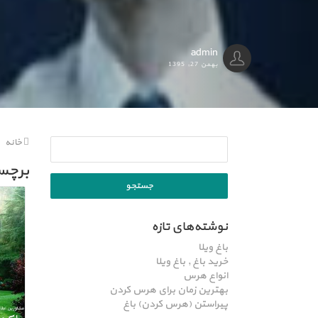
admin
بهمن 27, 1395
خانه
برچسب: باغ 
نوشته‌های تازه
باغ ویلا
خرید باغ , باغ ویلا
انواع هرس
بهترین زمان برای هرس کردن
پیراستن (هرس کردن) باغ