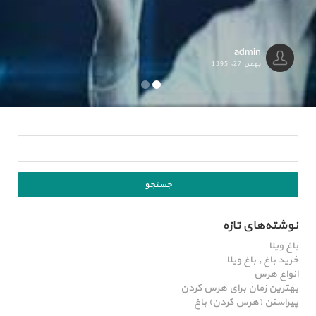
admin
بهمن 27, 1395
نوشته‌های تازه
باغ ویلا
خرید باغ , باغ ویلا
انواع هرس
بهترین زمان برای هرس کردن
پیراستن (هرس کردن) باغ