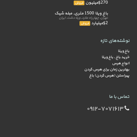
$270میلیون
فروش
باغ ویلا 1500 متری, مبله شیک
تهران, چهار راه ملارد, ویلا دشت, ایران
$2میلیارد
فروش
نوشته‌های تازه
باغ ویلا
خرید باغ , باغ ویلا
انواع هرس
بهترین زمان برای هرس کردن
پیراستن (هرس کردن) باغ
تماس با ما
۰۹۱۲-۷۰۷۱۶۱۳