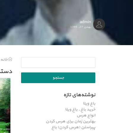
admin
بهمن 27, 1395
خانه
دسته:
نوشته‌های تازه
باغ ویلا
خرید باغ , باغ ویلا
انواع هرس
بهترین زمان برای هرس کردن
پیراستن (هرس کردن) باغ