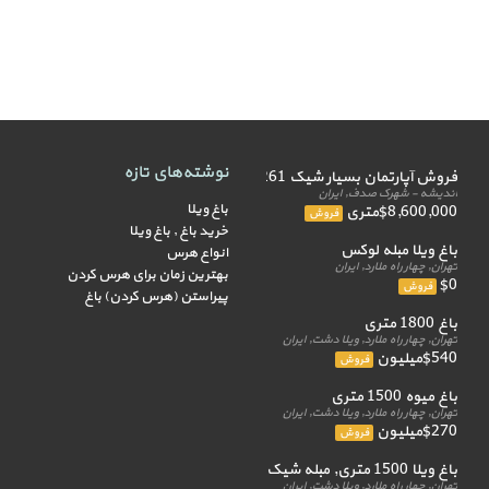
نوشته‌های تازه
فروش آپارتمان بسیار شیک 261 متر
اندیشه - شهرک صدف, ایران
باغ ویلا
$8,600,000متری
فروش
خرید باغ , باغ ویلا
باغ ویلا مبله لوکس
انواع هرس
تهران, چهار راه ملارد, ایران
بهترین زمان برای هرس کردن
$0
فروش
پیراستن (هرس کردن) باغ
باغ 1800 متری
تهران, چهار راه ملارد, ویلا دشت, ایران
$540میلیون
فروش
باغ میوه 1500 متری
تهران, چهار راه ملارد, ویلا دشت, ایران
$270میلیون
فروش
باغ ویلا 1500 متری, مبله شیک
تهران, چهار راه ملارد, ویلا دشت, ایران