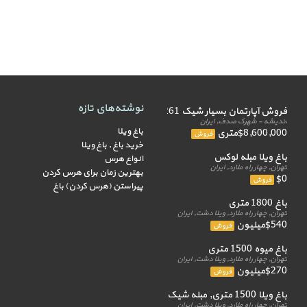
نوشته‌های تازه
فروش آپارتمان بسیار شیک 261 متر
اندیشه - شهرک صدف, ایران
باغ ویلا
$8,600,000متری
فروش
خرید باغ , باغ ویلا
باغ ویلا مبله لوکس
انواع هرس
تهران, چهار راه ملارد, ایران
بهترین زمان برای هرس کردن
$0
فروش
پیراستن (هرس کردن) باغ
باغ 1800 متری
تهران, چهار راه ملارد, ویلا دشت, ایران
$540میلیون
فروش
باغ میوه 1500 متری
تهران, چهار راه ملارد, ویلا دشت, ایران
$270میلیون
فروش
باغ ویلا 1500 متری, مبله شیک
تهران, چهار راه ملارد, ویلا دشت, ایران