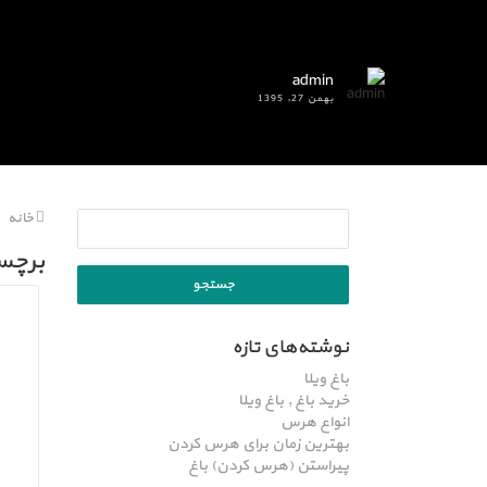
admin
بهمن 27, 1395
خانه
برچس
نوشته‌های تازه
باغ ویلا
خرید باغ , باغ ویلا
انواع هرس
بهترین زمان برای هرس کردن
پیراستن (هرس کردن) باغ