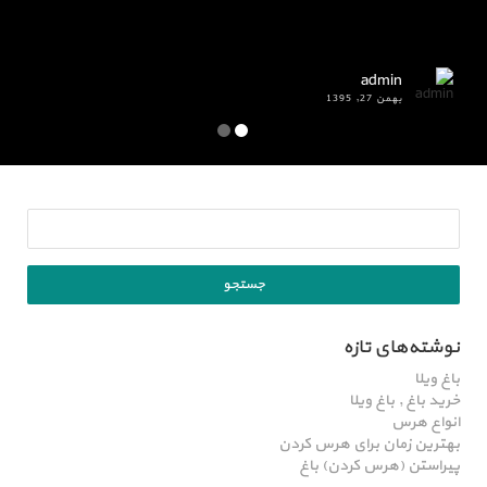
admin
بهمن 27, 1395
نوشته‌های تازه
باغ ویلا
خرید باغ , باغ ویلا
انواع هرس
بهترین زمان برای هرس کردن
پیراستن (هرس کردن) باغ