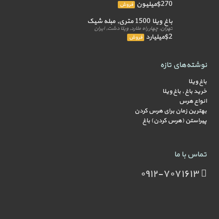
$270میلیون
فروش
باغ ویلا 1500 متری, مبله شیک
تهران, چهار راه ملارد, ویلا دشت, ایران
$2میلیارد
فروش
نوشته‌های تازه
باغ ویلا
خرید باغ , باغ ویلا
انواع هرس
بهترین زمان برای هرس کردن
پیراستن (هرس کردن) باغ
تماس با ما
۰۹۱۲-۷۰۷۱۶۱۳