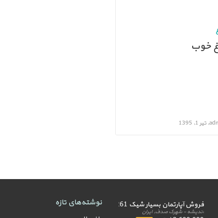
غ خوب
ر 1, 1395
نوشته‌های تازه
فروش آپارتمان بسیار شیک 261 متر
اندیشه - شهرک صدف, ایران