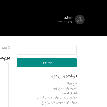
admin
بهمن 27, 1395
خانه
برچس
نوشته‌های تازه
باغ ویلا
خرید باغ , باغ ویلا
انواع هرس
بهترین زمان برای هرس کردن
پیراستن (هرس کردن) باغ