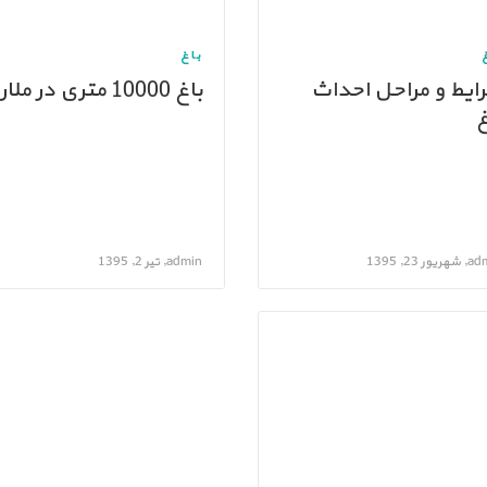
باغ
ایط و مراحل احداث
باغ 10000 متری در ملارد
غ
یور 23, 1395
admin, تیر 2, 1395