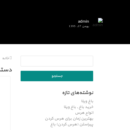
admin
بهمن 27, 1395
خانه
دسته:
نوشته‌های تازه
باغ ویلا
خرید باغ , باغ ویلا
انواع هرس
بهترین زمان برای هرس کردن
پیراستن (هرس کردن) باغ