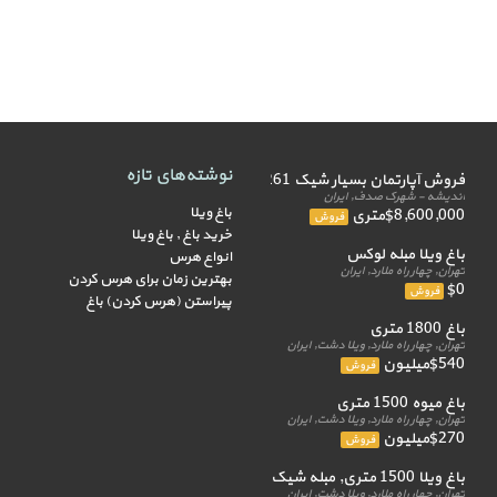
نوشته‌های تازه
فروش آپارتمان بسیار شیک 261 متر
اندیشه - شهرک صدف, ایران
باغ ویلا
$8,600,000متری
فروش
خرید باغ , باغ ویلا
باغ ویلا مبله لوکس
انواع هرس
تهران, چهار راه ملارد, ایران
بهترین زمان برای هرس کردن
$0
فروش
پیراستن (هرس کردن) باغ
باغ 1800 متری
تهران, چهار راه ملارد, ویلا دشت, ایران
$540میلیون
فروش
باغ میوه 1500 متری
تهران, چهار راه ملارد, ویلا دشت, ایران
$270میلیون
فروش
باغ ویلا 1500 متری, مبله شیک
تهران, چهار راه ملارد, ویلا دشت, ایران