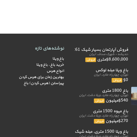
نوشته‌های تازه
فروش آپارتمان بسیار شیک 261 متر
اندیشه - شهرک صدف, ایران
باغ ویلا
$8,600,000متری
فروش
خرید باغ , باغ ویلا
باغ ویلا مبله لوکس
انواع هرس
تهران, چهار راه ملارد, ایران
بهترین زمان برای هرس کردن
$0
فروش
پیراستن (هرس کردن) باغ
باغ 1800 متری
تهران, چهار راه ملارد, ویلا دشت, ایران
$540میلیون
فروش
باغ میوه 1500 متری
تهران, چهار راه ملارد, ویلا دشت, ایران
$270میلیون
فروش
باغ ویلا 1500 متری, مبله شیک
تهران, چهار راه ملارد, ویلا دشت, ایران