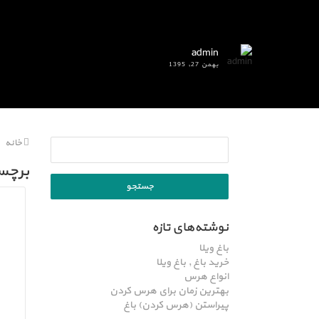
admin
بهمن 27, 1395
خانه
برچسب
نوشته‌های تازه
باغ ویلا
خرید باغ , باغ ویلا
انواع هرس
بهترین زمان برای هرس کردن
پیراستن (هرس کردن) باغ