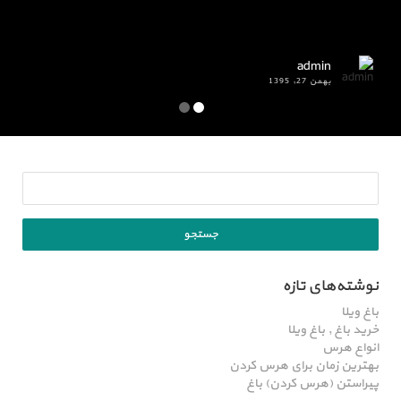
admin
بهمن 27, 1395
نوشته‌های تازه
باغ ویلا
خرید باغ , باغ ویلا
انواع هرس
بهترین زمان برای هرس کردن
پیراستن (هرس کردن) باغ